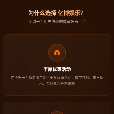
为什么选择 亿博娱乐？
全球千万用户信赖的体育娱乐平台
丰厚优惠活动
亿博娱乐为新老用户提供更多优惠活动，首存红利、每日返
水、节日礼包等您来拿