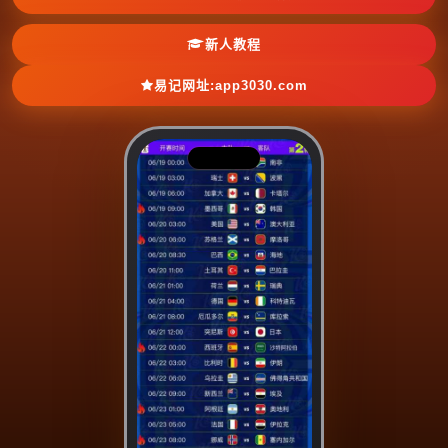
新人教程
易记网址:app3030.com